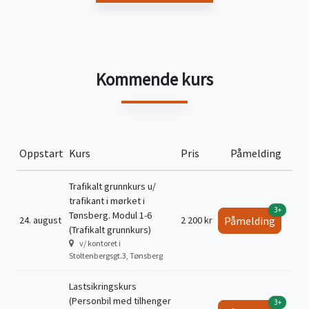
Kommende kurs
Oppstart
Kurs
Pris
Påmelding
Trafikalt grunnkurs u/
trafikant i mørket i
3+
Tønsberg. Modul 1-6
24. august
2 200 kr
Påmelding
(Trafikalt grunnkurs)
v/ kontoret i
Stoltenbergsgt.3, Tønsberg
Lastsikringskurs
(Personbil med tilhenger
3+