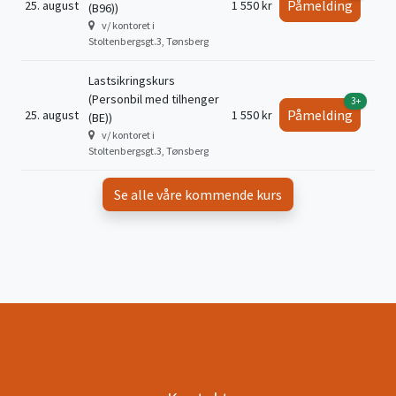
Påmelding
25. august
1 550 kr
(B96))
v/ kontoret i
Stoltenbergsgt.3, Tønsberg
Lastsikringskurs
(Personbil med tilhenger
3+
Påmelding
25. august
1 550 kr
(BE))
v/ kontoret i
Stoltenbergsgt.3, Tønsberg
Se alle våre kommende kurs